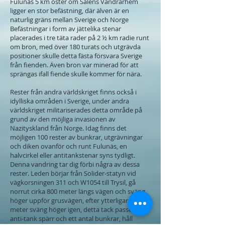
Fulunäs 5 km öster om Sälens Vandrarhem
ligger en stor befästning, där älven är en
naturlig gräns mellan Sverige och Norge
Befästningar i form av jättelika stenar
placerades i tre täta rader på 2 ½ km radie runt
om bron, med över 180 turats och utgrävda
positioner skulle detta fästa försvara Sverige
från fienden. Även bron var minerad för att
sprängas ifall fiende skulle kommer för nära.
Rester från andra världskriget finns också i
idylliska områden i Sverige, under andra
världskriget militariserades detta område på
grund av den möjliga invasionen av
Nazityskland från Norge. Idag finns det
möjligen 100 rester av bunkrar, utgrävningar
och diken ovanför och runt Fulunäs, en
halvcirkel eller antitankstenar syns tydligt.
Denna vandring tar dig förbi några av dessa
rester. Leden börjar från Solider-statyn vid
vägkorsningen 311 och W1054 till Trysil, gå
norrut cirka 800 meter längs vägen och sväng
höger uppför grusvägen, efter ytterligare 200
meter sväng höger igen, detta tack passerar
anti-tank spärr och ett antal bunkrar, håll