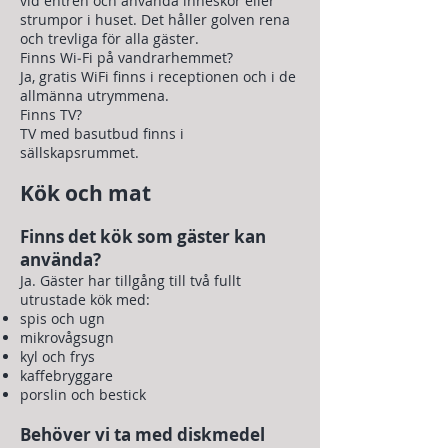
vid entrén och använda inneskor eller
strumpor i huset. Det håller golven rena
och trevliga för alla gäster.
Finns Wi‑Fi på vandrarhemmet?
Ja, gratis WiFi finns i receptionen och i de
allmänna utrymmena.
Finns TV?
TV med basutbud finns i
sällskapsrummet.
Kök och mat
Finns det kök som gäster kan
använda?
Ja. Gäster har tillgång till två fullt
utrustade kök med:
spis och ugn
mikrovågsugn
kyl och frys
kaffebryggare
porslin och bestick
Behöver vi ta med diskmedel